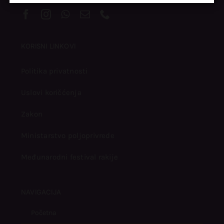
KORISNI LINKOVI
Politika privatnosti
Uslovi koričćenja
Zakon
Ministarstvo poljoprivrede
Međunarodni festival rakije
NAVIGACIJA
Početna