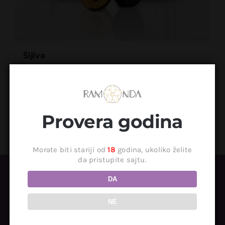
Šljiva
2.900
RSD
Dodaj u korpu
Detaljnije
Provera godina
Morate biti stariji od
18
godina, ukoliko želite
da pristupite sajtu.
DA
NE