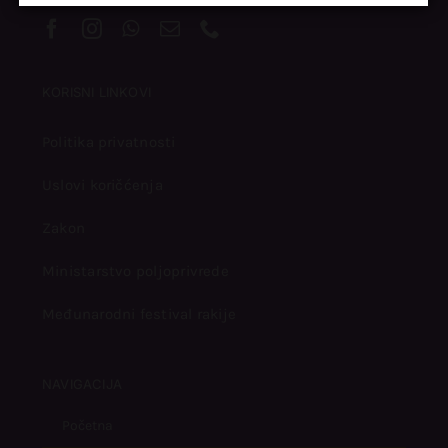
KORISNI LINKOVI
Politika privatnosti
Uslovi koričćenja
Zakon
Ministarstvo poljoprivrede
Međunarodni festival rakije
NAVIGACIJA
Početna