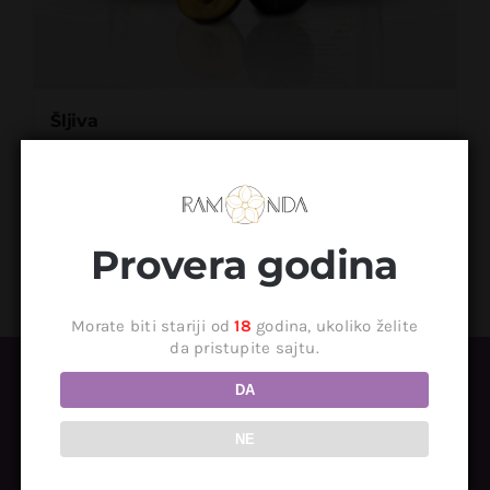
Šljiva
2.900
RSD
Dodaj u korpu
Detaljnije
Provera godina
Morate biti stariji od
18
godina, ukoliko želite
da pristupite sajtu.
DA
NE